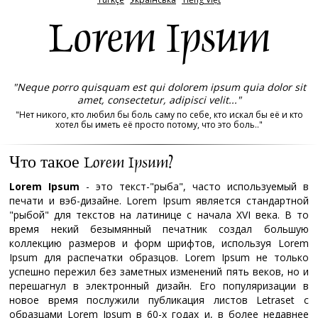
Lorem Ipsum
"Neque porro quisquam est qui dolorem ipsum quia dolor sit
amet, consectetur, adipisci velit..."
"Нет никого, кто любил бы боль саму по себе, кто искал бы её и кто
хотел бы иметь её просто потому, что это боль.."
Что такое Lorem Ipsum?
Lorem Ipsum
- это текст-"рыба", часто используемый в
печати и вэб-дизайне. Lorem Ipsum является стандартной
"рыбой" для текстов на латинице с начала XVI века. В то
время некий безымянный печатник создал большую
коллекцию размеров и форм шрифтов, используя Lorem
Ipsum для распечатки образцов. Lorem Ipsum не только
успешно пережил без заметных изменений пять веков, но и
перешагнул в электронный дизайн. Его популяризации в
новое время послужили публикация листов Letraset с
образцами Lorem Ipsum в 60-х годах и, в более недавнее