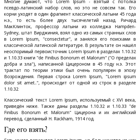
Многие думают, что Lorem Ipsum - взятый с потолка
псевдо-латинский набор слов, но это не совсем так. Его
корни уходят в один фрагмент классической латыни 45 года
н.э., то есть более двух тысячелетий назад. Ричард
МакКлинток, профессор латыни из колледжа Hampden-
Sydney, штат Вирджиния, взял одно из самых странных слов
в Lorem Ipsum, "consectetur", и занялся его поисками в
классической латинской литературе. В результате он нашёл
неоспоримый первоисточник Lorem Ipsum в разделах 1.10.32
и 1.10.33 книги "de Finibus Bonorum et Malorum" ("О пределах
добра и зла"), написанной Цицероном в 45 году н.э. Этот
трактат по теории этики был очень популярен в эпоху
Возрождения. Первая строка Lorem Ipsum, "Lorem ipsum
dolor sit amet..", происходит от одной из строк в разделе
1.10.32
Классический текст Lorem Ipsum, используемый с XVI века,
приведён ниже. Также даны разделы 1.10.32 и 1.10.33 "de
Finibus Bonorum et Malorum" Цицерона и их английский
перевод, сделанный H. Rackham, 1914 год.
Где его взять?