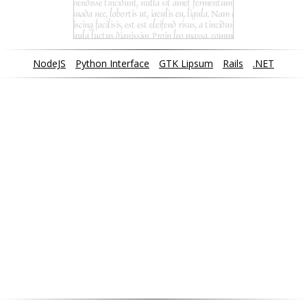
NodeJS
Python Interface
GTK Lipsum
Rails
.NET