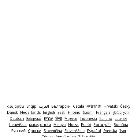
Հայերեն
Shqip
‫العربية
Български
Català
中文简体
Hrvatski
Česky
Dansk
Nederlands
English
Eesti
Filipino
Suomi
Français
ქართული
Deutsch
Ελληνικά
‫עברית
हिन्दी
Magyar
Indonesia
Italiano
Latviski
Lietuviškai
македонски
Melayu
Norsk
Polski
Português
Româna
Pyccкий
Српски
Slovenčina
Slovenščina
Español
Svenska
ไทย
Türkçe
Українська
Tiếng Việt