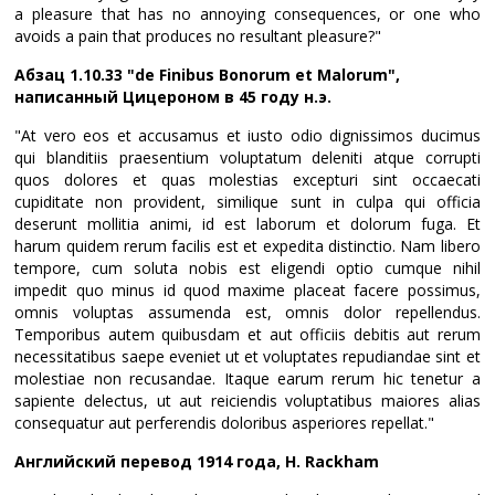
a pleasure that has no annoying consequences, or one who
avoids a pain that produces no resultant pleasure?"
Абзац 1.10.33 "de Finibus Bonorum et Malorum",
написанный Цицероном в 45 году н.э.
"At vero eos et accusamus et iusto odio dignissimos ducimus
qui blanditiis praesentium voluptatum deleniti atque corrupti
quos dolores et quas molestias excepturi sint occaecati
cupiditate non provident, similique sunt in culpa qui officia
deserunt mollitia animi, id est laborum et dolorum fuga. Et
harum quidem rerum facilis est et expedita distinctio. Nam libero
tempore, cum soluta nobis est eligendi optio cumque nihil
impedit quo minus id quod maxime placeat facere possimus,
omnis voluptas assumenda est, omnis dolor repellendus.
Temporibus autem quibusdam et aut officiis debitis aut rerum
necessitatibus saepe eveniet ut et voluptates repudiandae sint et
molestiae non recusandae. Itaque earum rerum hic tenetur a
sapiente delectus, ut aut reiciendis voluptatibus maiores alias
consequatur aut perferendis doloribus asperiores repellat."
Английский перевод 1914 года, H. Rackham