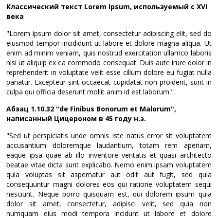
Классический текст Lorem Ipsum, используемый с XVI
века
"Lorem ipsum dolor sit amet, consectetur adipiscing elit, sed do
eiusmod tempor incididunt ut labore et dolore magna aliqua. Ut
enim ad minim veniam, quis nostrud exercitation ullamco laboris
nisi ut aliquip ex ea commodo consequat. Duis aute irure dolor in
reprehenderit in voluptate velit esse cillum dolore eu fugiat nulla
pariatur. Excepteur sint occaecat cupidatat non proident, sunt in
culpa qui officia deserunt mollit anim id est laborum."
Абзац 1.10.32 "de Finibus Bonorum et Malorum",
написанный Цицероном в 45 году н.э.
"Sed ut perspiciatis unde omnis iste natus error sit voluptatem
accusantium doloremque laudantium, totam rem aperiam,
eaque ipsa quae ab illo inventore veritatis et quasi architecto
beatae vitae dicta sunt explicabo. Nemo enim ipsam voluptatem
quia voluptas sit aspernatur aut odit aut fugit, sed quia
consequuntur magni dolores eos qui ratione voluptatem sequi
nesciunt. Neque porro quisquam est, qui dolorem ipsum quia
dolor sit amet, consectetur, adipisci velit, sed quia non
numquam eius modi tempora incidunt ut labore et dolore