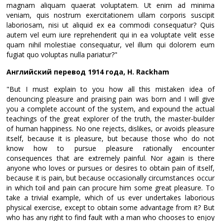
magnam aliquam quaerat voluptatem. Ut enim ad minima
veniam, quis nostrum exercitationem ullam corporis suscipit
laboriosam, nisi ut aliquid ex ea commodi consequatur? Quis
autem vel eum iure reprehenderit qui in ea voluptate velit esse
quam nihil molestiae consequatur, vel illum qui dolorem eum
fugiat quo voluptas nulla pariatur?"
Английский перевод 1914 года, H. Rackham
"But I must explain to you how all this mistaken idea of
denouncing pleasure and praising pain was born and I will give
you a complete account of the system, and expound the actual
teachings of the great explorer of the truth, the master-builder
of human happiness. No one rejects, dislikes, or avoids pleasure
itself, because it is pleasure, but because those who do not
know how to pursue pleasure rationally encounter
consequences that are extremely painful. Nor again is there
anyone who loves or pursues or desires to obtain pain of itself,
because it is pain, but because occasionally circumstances occur
in which toil and pain can procure him some great pleasure. To
take a trivial example, which of us ever undertakes laborious
physical exercise, except to obtain some advantage from it? But
who has any right to find fault with a man who chooses to enjoy